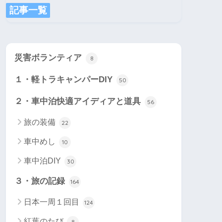
記事一覧
災害ボランティア
8
１・軽トラキャンパーDIY
50
２・車中泊快適アイディアと道具
56
旅の装備
22
車中めし
10
車中泊DIY
30
３・旅の記録
164
日本一周１回目
124
紅葉のたび
8