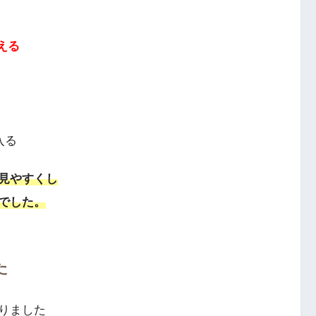
える
入る
見やすくし
でした。
た
りました