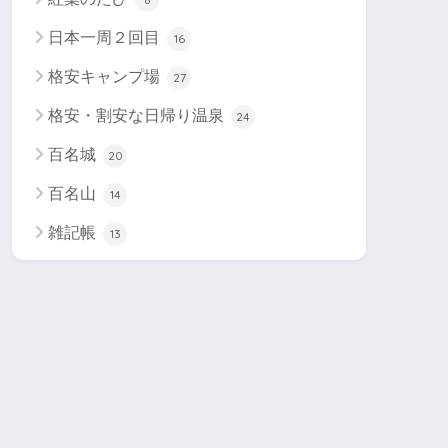
日本一周２回目
16
格安キャンプ場
27
格安・割安な日帰り温泉
24
百名城
20
百名山
14
雑記帳
13