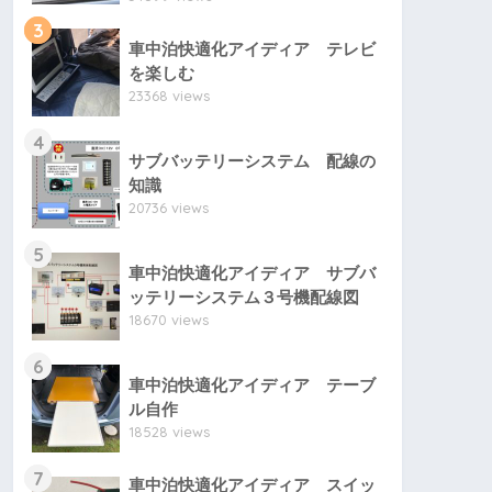
3
車中泊快適化アイディア テレビ
を楽しむ
23368 views
4
サブバッテリーシステム 配線の
知識
20736 views
5
車中泊快適化アイディア サブバ
ッテリーシステム３号機配線図
18670 views
6
車中泊快適化アイディア テーブ
ル自作
18528 views
7
車中泊快適化アイディア スイッ