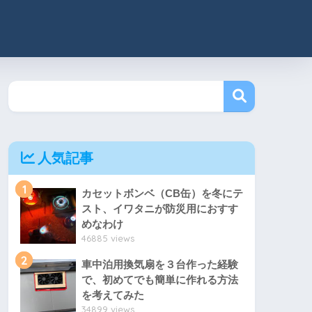
人気記事
1
カセットボンベ（CB缶）を冬にテ
スト、イワタニが防災用におすす
めなわけ
46885 views
2
車中泊用換気扇を３台作った経験
で、初めてでも簡単に作れる方法
を考えてみた
34899 views