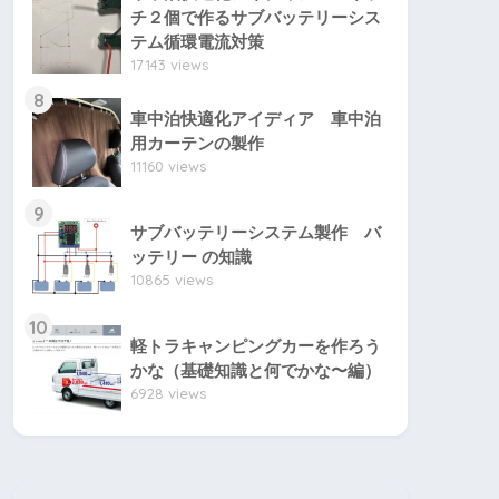
チ２個で作るサブバッテリーシス
テム循環電流対策
17143 views
8
車中泊快適化アイディア 車中泊
用カーテンの製作
11160 views
9
サブバッテリーシステム製作 バ
ッテリー の知識
10865 views
10
軽トラキャンピングカーを作ろう
かな（基礎知識と何でかな〜編）
6928 views