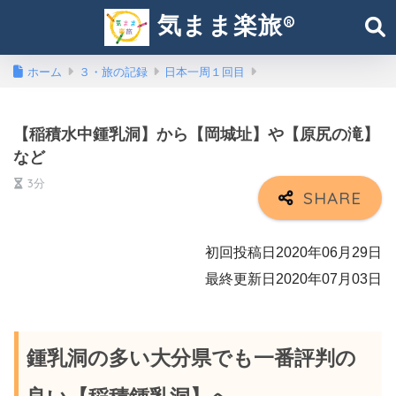
気まま楽旅®︎
ホーム
３・旅の記録
日本一周１回目
【稲積水中鍾乳洞】から【岡城址】や【原尻の滝】
など
3分
初回投稿日2020年06月29日
最終更新日2020年07月03日
鍾乳洞の多い大分県でも一番評判の