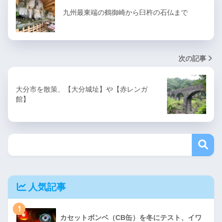
九州最東端の鶴御崎から臼杵の石仏まで
次の記事
大分市を散策、【大分城址】や【赤レンガ
館】
人気記事
1
カセットボンベ（CB缶）を冬にテスト、イワ