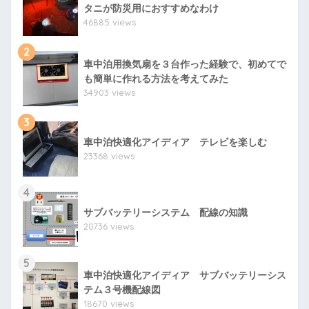
タニが防災用におすすめなわけ
46885 views
2
車中泊用換気扇を３台作った経験で、初めてで
も簡単に作れる方法を考えてみた
34903 views
3
車中泊快適化アイディア テレビを楽しむ
23368 views
4
サブバッテリーシステム 配線の知識
20736 views
5
車中泊快適化アイディア サブバッテリーシス
テム３号機配線図
18670 views