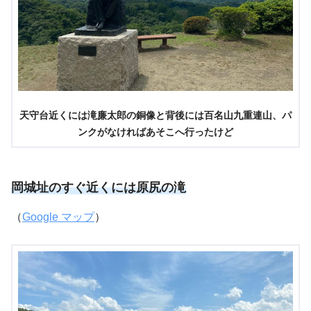
天守台近くには滝廉太郎の銅像と背後には百名山九重連山、パ
ンクがなければあそこへ行ったけど
岡城址のすぐ近くには原尻の滝
（
Google マップ
）