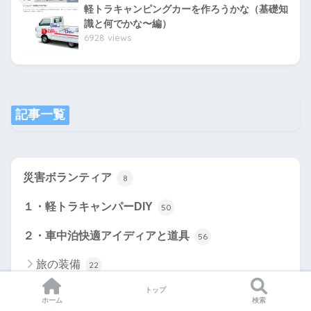
軽トラキャンピングカーを作ろうかな（基礎知
識と何でかな〜編）
6928 views
記事一覧
災害ボランティア
8
１・軽トラキャンパーDIY
50
２・車中泊快適アイディアと道具
56
旅の装備
22
車中めし
トップ
10
ホーム
検索