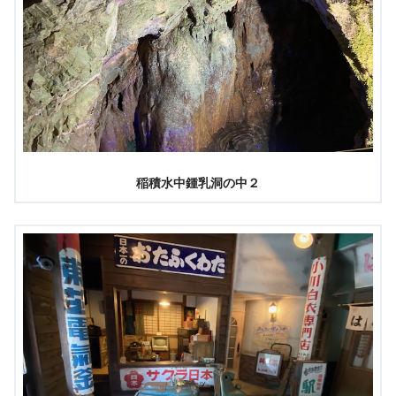
稲積水中鍾乳洞の中２