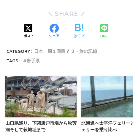
SHARE
LINE
ポスト
シェア
はてブ
CATEGORY :
日本一周１回目
３・旅の記録
TAGS :
岩手県
山口県巡り、下関唐戸市場から秋芳
北海道へ太平洋フェリー
洞そして萩城址まで
ェリーを乗り比べ