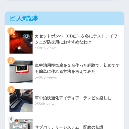
人気記事
1
カセットボンベ（CB缶）を冬にテスト、イワ
タニが防災用におすすめなわけ
46886 views
2
車中泊用換気扇を３台作った経験で、初めてで
も簡単に作れる方法を考えてみた
34909 views
3
車中泊快適化アイディア テレビを楽しむ
23368 views
4
サブバッテリーシステム 配線の知識