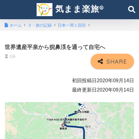
気まま楽旅®︎
ホーム
３・旅の記録
日本一周１回目
世界遺産平泉から猊鼻渓を通って自宅へ
2分
初回投稿日2020年09月14日
最終更新日2020年09月14日