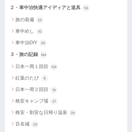
２・車中泊快適アイディアと道具
56
旅の装備
22
車中めし
10
車中泊DIY
30
３・旅の記録
164
日本一周１回目
124
紅葉のたび
8
日本一周２回目
16
格安キャンプ場
27
格安・割安な日帰り温泉
24
百名城
20