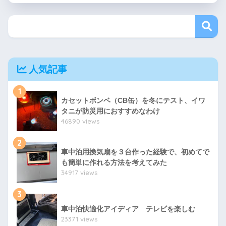
人気記事
1
カセットボンベ（CB缶）を冬にテスト、イワ
タニが防災用におすすめなわけ
46890 views
2
車中泊用換気扇を３台作った経験で、初めてで
も簡単に作れる方法を考えてみた
34917 views
3
車中泊快適化アイディア テレビを楽しむ
23371 views