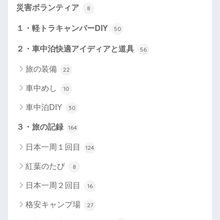
災害ボランティア
8
１・軽トラキャンパーDIY
50
２・車中泊快適アイディアと道具
56
旅の装備
22
車中めし
10
車中泊DIY
30
３・旅の記録
164
日本一周１回目
124
紅葉のたび
8
日本一周２回目
16
格安キャンプ場
27