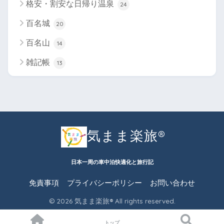
格安・割安な日帰り温泉
24
百名城
20
百名山
14
雑記帳
13
気まま楽旅®︎
日本一周の車中泊快適化と旅行記
免責事項
プライバシーポリシー
お問い合わせ
© 2026 気まま楽旅®︎ All rights reserved.
トップ