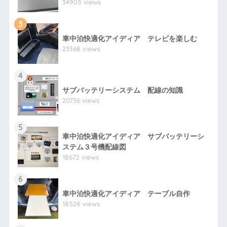
34905 views
3
車中泊快適化アイディア テレビを楽しむ
23368 views
4
サブバッテリーシステム 配線の知識
20736 views
5
車中泊快適化アイディア サブバッテリーシ
ステム３号機配線図
18672 views
6
車中泊快適化アイディア テーブル自作
18528 views