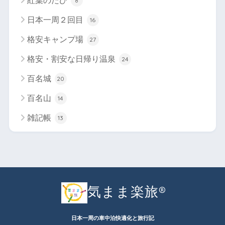
紅葉のたび
8
日本一周２回目
16
格安キャンプ場
27
格安・割安な日帰り温泉
24
百名城
20
百名山
14
雑記帳
13
気まま楽旅®︎
日本一周の車中泊快適化と旅行記