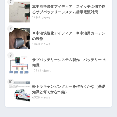
7
車中泊快適化アイディア スイッチ２個で作
るサブバッテリーシステム循環電流対策
17144 views
8
車中泊快適化アイディア 車中泊用カーテン
の製作
11160 views
9
サブバッテリーシステム製作 バッテリー の
知識
10866 views
10
軽トラキャンピングカーを作ろうかな（基礎
知識と何でかな〜編）
6928 views