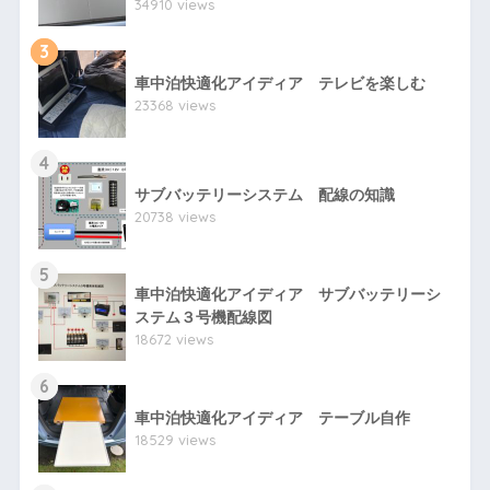
34910 views
3
車中泊快適化アイディア テレビを楽しむ
23368 views
4
サブバッテリーシステム 配線の知識
20738 views
5
車中泊快適化アイディア サブバッテリーシ
ステム３号機配線図
18672 views
6
車中泊快適化アイディア テーブル自作
18529 views