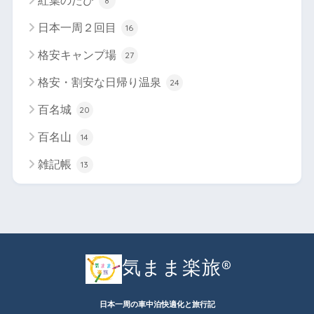
紅葉のたび
8
日本一周２回目
16
格安キャンプ場
27
格安・割安な日帰り温泉
24
百名城
20
百名山
14
雑記帳
13
気まま楽旅®︎
日本一周の車中泊快適化と旅行記