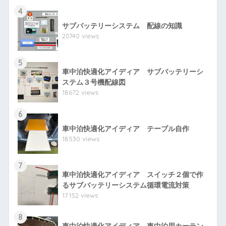
4
サブバッテリーシステム 配線の知識
20740 views
5
車中泊快適化アイディア サブバッテリーシ
ステム３号機配線図
18672 views
6
車中泊快適化アイディア テーブル自作
18530 views
7
車中泊快適化アイディア スイッチ２個で作
るサブバッテリーシステム循環電流対策
17152 views
8