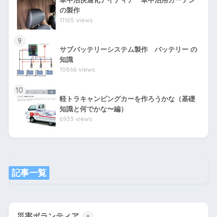
車中泊快適化アイディア 車中泊用カーテン
の製作
11165 views
9
サブバッテリーシステム製作 バッテリー の
知識
10866 views
10
軽トラキャンピングカーを作ろうかな（基礎
知識と何でかな〜編）
6933 views
記事一覧
災害ボランティア
8