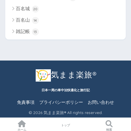
百名城
20
百名山
14
雑記帳
13
気まま楽旅®︎
日本一周の車中泊快適化と旅行記
免責事項
プライバシーポリシー
お問い合わせ
© 2026 気まま楽旅®︎ All rights reserved.
トップ
ホーム
検索