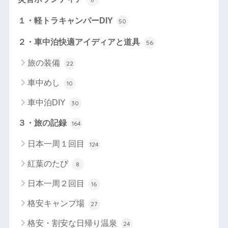
１・軽トラキャンパーDIY
50
２・車中泊快適アイディアと道具
56
旅の装備
22
車中めし
10
車中泊DIY
30
３・旅の記録
164
日本一周１回目
124
紅葉のたび
8
日本一周２回目
16
格安キャンプ場
27
格安・割安な日帰り温泉
24