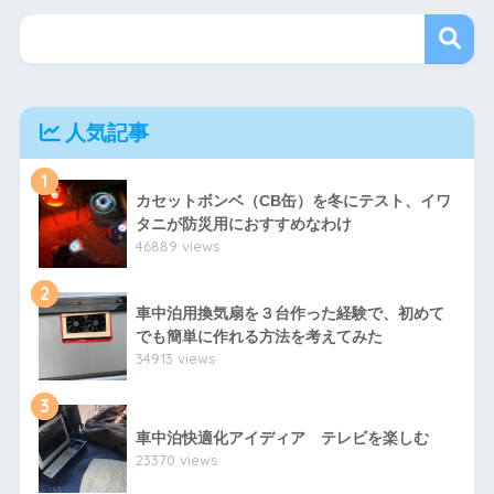
人気記事
1
カセットボンベ（CB缶）を冬にテスト、イワ
タニが防災用におすすめなわけ
46889 views
2
車中泊用換気扇を３台作った経験で、初めて
でも簡単に作れる方法を考えてみた
34913 views
3
車中泊快適化アイディア テレビを楽しむ
23370 views