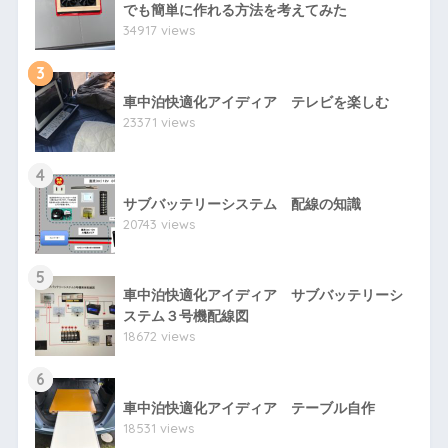
でも簡単に作れる方法を考えてみた
34917 views
3
車中泊快適化アイディア テレビを楽しむ
23371 views
4
サブバッテリーシステム 配線の知識
20743 views
5
車中泊快適化アイディア サブバッテリーシ
ステム３号機配線図
18672 views
6
車中泊快適化アイディア テーブル自作
18531 views