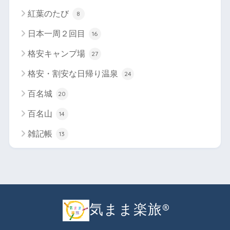
紅葉のたび
8
日本一周２回目
16
格安キャンプ場
27
格安・割安な日帰り温泉
24
百名城
20
百名山
14
雑記帳
13
気まま楽旅®︎