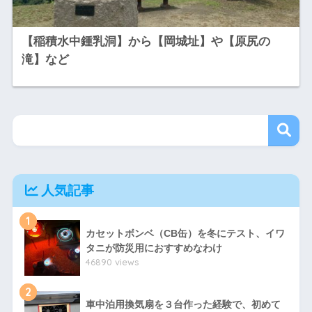
【稲積水中鍾乳洞】から【岡城址】や【原尻の
滝】など
人気記事
1
カセットボンベ（CB缶）を冬にテスト、イワ
タニが防災用におすすめなわけ
46890 views
2
車中泊用換気扇を３台作った経験で、初めて