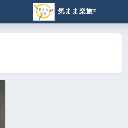
気まま楽旅®︎