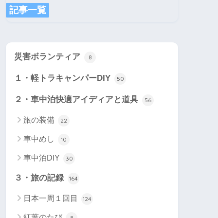
記事一覧
災害ボランティア
8
１・軽トラキャンパーDIY
50
２・車中泊快適アイディアと道具
56
旅の装備
22
車中めし
10
車中泊DIY
30
３・旅の記録
164
日本一周１回目
124
紅葉のたび
8