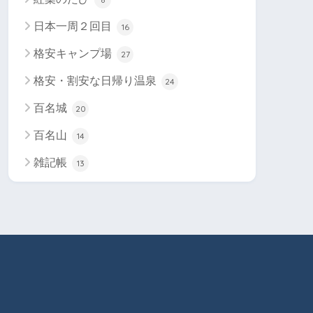
日本一周２回目
16
格安キャンプ場
27
格安・割安な日帰り温泉
24
百名城
20
百名山
14
雑記帳
13