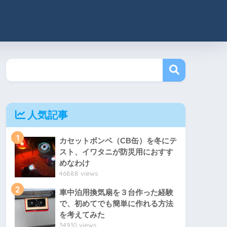
人気記事
1
カセットボンベ（CB缶）を冬にテ
スト、イワタニが防災用におすす
めなわけ
46888 views
2
車中泊用換気扇を３台作った経験
で、初めてでも簡単に作れる方法
を考えてみた
34910 views