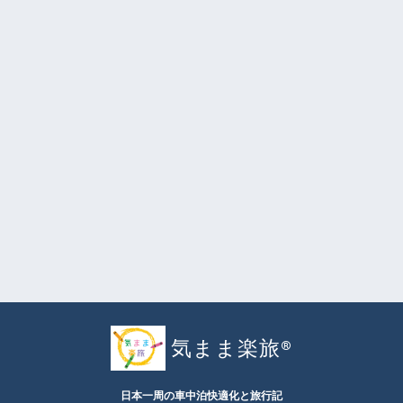
気まま楽旅®︎
日本一周の車中泊快適化と旅行記