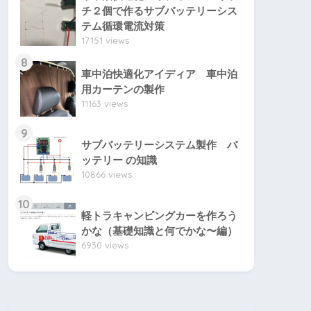
チ２個で作るサブバッテリーシス
テム循環電流対策
17151 views
8
車中泊快適化アイディア 車中泊
用カーテンの製作
11163 views
9
サブバッテリーシステム製作 バ
ッテリー の知識
10866 views
10
軽トラキャンピングカーを作ろう
かな（基礎知識と何でかな〜編）
6930 views