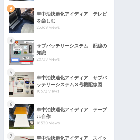
3
車中泊快適化アイディア テレビ
を楽しむ
23369 views
4
サブバッテリーシステム 配線の
知識
20739 views
5
車中泊快適化アイディア サブバ
ッテリーシステム３号機配線図
18672 views
6
車中泊快適化アイディア テーブ
ル自作
18530 views
7
車中泊快適化アイディア スイッ