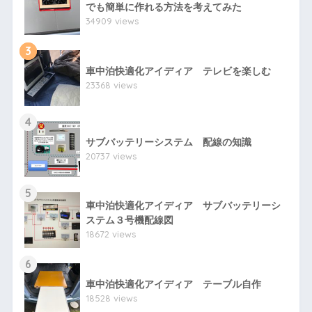
でも簡単に作れる方法を考えてみた
34909 views
3
車中泊快適化アイディア テレビを楽しむ
23368 views
4
サブバッテリーシステム 配線の知識
20737 views
5
車中泊快適化アイディア サブバッテリーシ
ステム３号機配線図
18672 views
6
車中泊快適化アイディア テーブル自作
18528 views