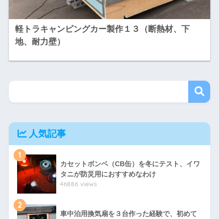
軽トラキャンピングカー製作１３（断熱材、下
地、耐力壁）
人気記事
1
カセットボンベ（CB缶）を冬にテスト、イワ
タニが防災用におすすめなわけ
46886 views
2
車中泊用換気扇を３台作った経験で、初めて