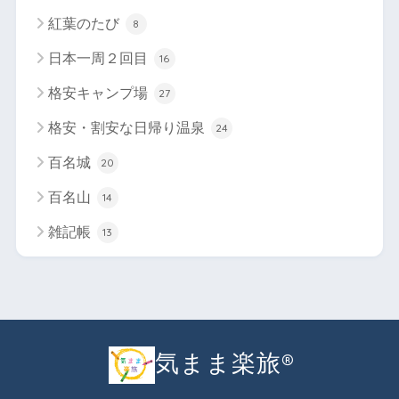
紅葉のたび
8
日本一周２回目
16
格安キャンプ場
27
格安・割安な日帰り温泉
24
百名城
20
百名山
14
雑記帳
13
気まま楽旅®︎