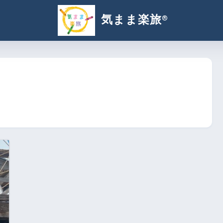
気まま楽旅®︎