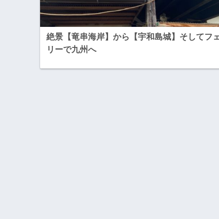
絶景【竜串海岸】から【宇和島城】そしてフ
リーで九州へ