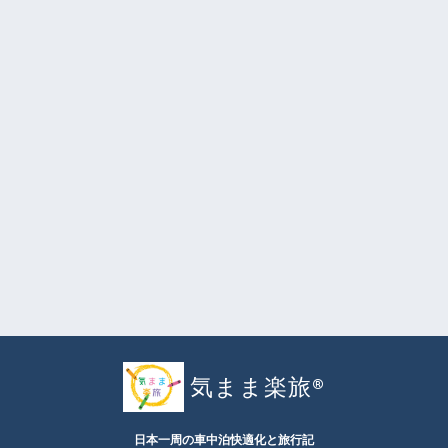
気まま楽旅®︎
日本一周の車中泊快適化と旅行記