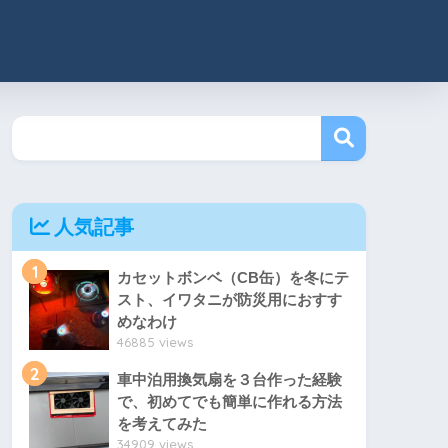
人気記事
1
カセットボンベ（CB缶）を冬にテ
スト、イワタニが防災用におすす
めなわけ
46885 views
2
車中泊用換気扇を３台作った経験
で、初めてでも簡単に作れる方法
を考えてみた
34909 views