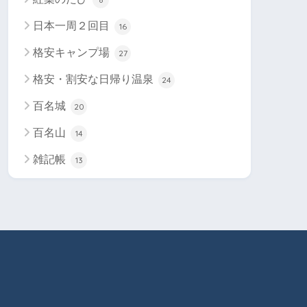
日本一周２回目
16
格安キャンプ場
27
格安・割安な日帰り温泉
24
百名城
20
百名山
14
雑記帳
13