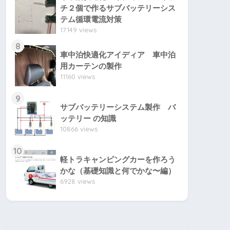
チ２個で作るサブバッテリーシス
テム循環電流対策
17149 views
8
車中泊快適化アイディア 車中泊
用カーテンの製作
11160 views
9
サブバッテリーシステム製作 バ
ッテリー の知識
10866 views
10
軽トラキャンピングカーを作ろう
かな（基礎知識と何でかな〜編）
6928 views