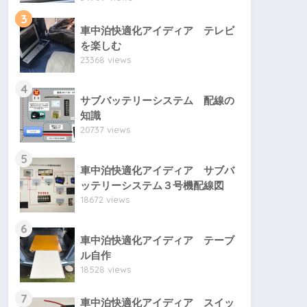
3
車中泊快適化アイディア テレビ
を楽しむ
23368 views
4
サブバッテリーシステム 配線の
知識
20737 views
5
車中泊快適化アイディア サブバ
ッテリーシステム３号機配線図
18672 views
6
車中泊快適化アイディア テーブ
ル自作
18528 views
7
車中泊快適化アイディア スイッ