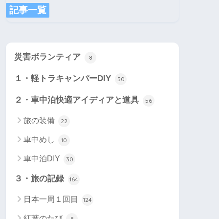
記事一覧
災害ボランティア
8
１・軽トラキャンパーDIY
50
２・車中泊快適アイディアと道具
56
旅の装備
22
車中めし
10
車中泊DIY
30
３・旅の記録
164
日本一周１回目
124
紅葉のたび
8