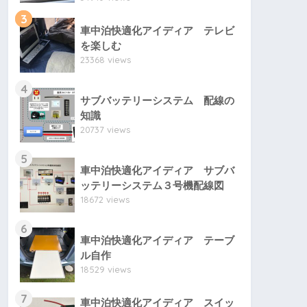
3
車中泊快適化アイディア テレビ
を楽しむ
23368 views
4
サブバッテリーシステム 配線の
知識
20737 views
5
車中泊快適化アイディア サブバ
ッテリーシステム３号機配線図
18672 views
6
車中泊快適化アイディア テーブ
ル自作
18529 views
7
車中泊快適化アイディア スイッ