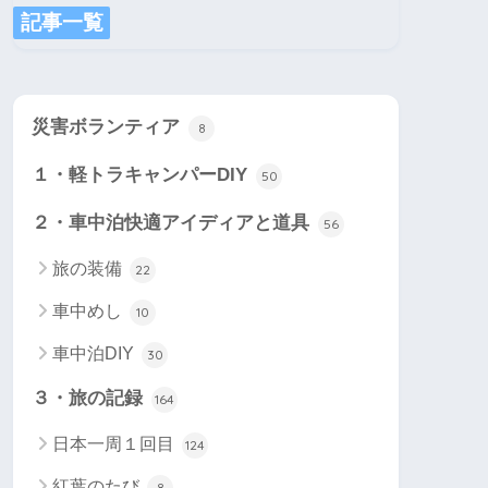
記事一覧
災害ボランティア
8
１・軽トラキャンパーDIY
50
２・車中泊快適アイディアと道具
56
旅の装備
22
車中めし
10
車中泊DIY
30
３・旅の記録
164
日本一周１回目
124
紅葉のたび
8