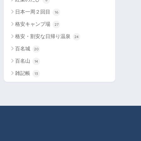
日本一周２回目
16
格安キャンプ場
27
格安・割安な日帰り温泉
24
百名城
20
百名山
14
雑記帳
13