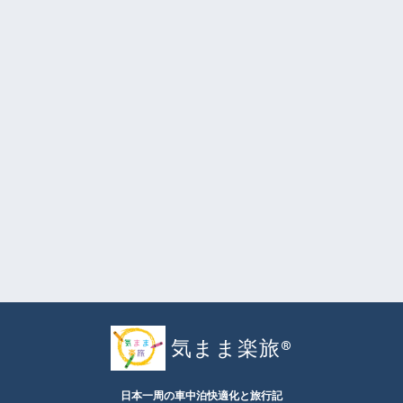
気まま楽旅®︎
日本一周の車中泊快適化と旅行記