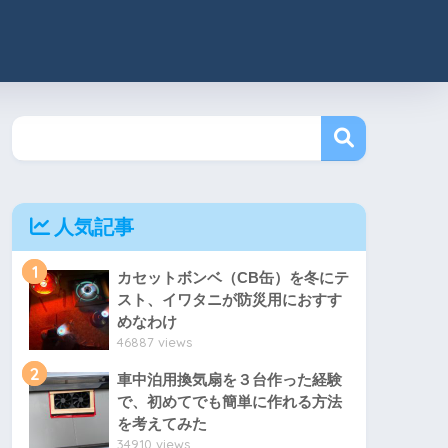
人気記事
1
カセットボンベ（CB缶）を冬にテ
スト、イワタニが防災用におすす
めなわけ
46887 views
2
車中泊用換気扇を３台作った経験
で、初めてでも簡単に作れる方法
を考えてみた
34910 views