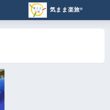
気まま楽旅®︎